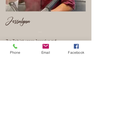
Jessalynn
...
Zur Zeit ist unser Jessalyn auf
"BABYPAUSE"
Phone
Email
Facebook
Mehr lesen