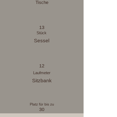
Tische
13
Stück
Sessel
12
Laufmeter
Sitzbank
Platz für bis zu
30