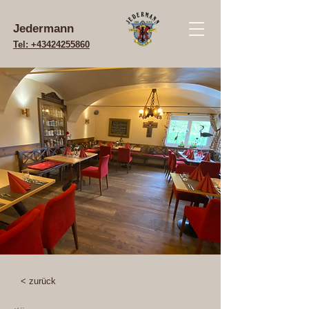
Jedermann
Tel: +43424255860
< zurück