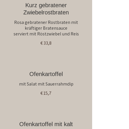
Kurz gebratener
Zwiebelrostbraten
Rosa gebratener Rostbraten mit
kräftiger Bratensauce
serviert mit Röstzwiebel und Reis
€ 33,8
Ofenkartoffel
mit Salat mit Sauerrahmdip
€ 15,7
Ofenkartoffel mit kalt