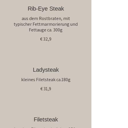
Rib-Eye Steak
aus dem Rostbraten, mit
typischer Fettmarmorierung und
Fettauge ca. 300g
€ 32,9
Ladysteak
kleines Filetsteak ca.180g
€ 31,9
Filetsteak