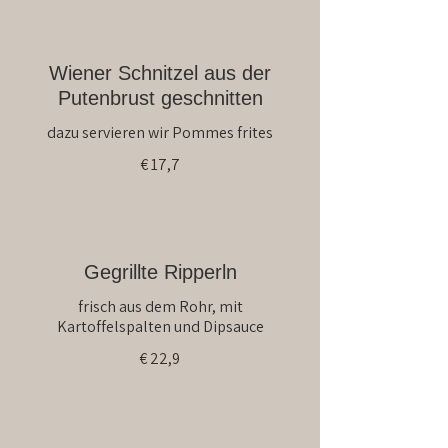
Wiener Schnitzel aus der
Putenbrust geschnitten
dazu servieren wir Pommes frites
€ 17,7
Gegrillte Ripperln
frisch aus dem Rohr, mit
Kartoffelspalten und Dipsauce
€ 22,9