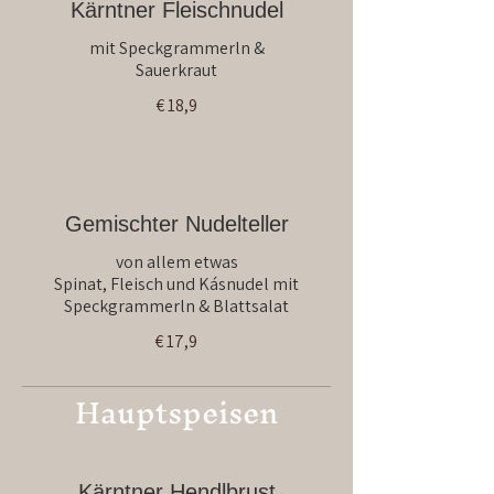
Kärntner Fleischnudel
mit Speckgrammerln &
Sauerkraut
€ 18,9
Gemischter Nudelteller
von allem etwas
Spinat, Fleisch und Kásnudel mit
Speckgrammerln & Blattsalat
€ 17,9
Hauptspeisen
Kärntner Hendlbrust