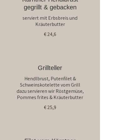
gegrillt & gebacken
serviert mit Erbsbreis und
Kräuterbutter
€ 24,6
Grillteller
Hendlbrust, Putenfilet &
Schweinskotelette vom Grill
dazu servieren wir Röstgemüse,
Pommes frites & Kräuterbutter
€ 25,9