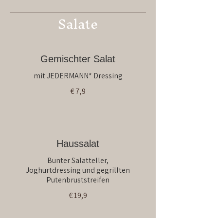
Salate
Gemischter Salat
mit JEDERMANN* Dressing
€ 7,9
Haussalat
Bunter Salatteller,
Joghurtdressing und gegrillten
Putenbruststreifen
€ 19,9