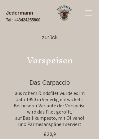
Jedermann
Tel: +43424255860
zurück
Vorspeisen
Das Carpaccio
aus rohem Rindsfilet wurde es im
Jahr 1950 in Venedig entwickelt.
Bei unserer Variante der Vorspeise
wird das Filet gerollt,
auf Basilikumpesto, mit Olivenöl
und Parmesanspänen serviert
€ 20,9