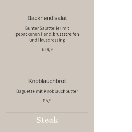
Backhendlsalat
Bunter Salatteller mit
gebackenen Hendlbruststreifen
und Hausdressing
€ 19,9
Knoblauchbrot
Baguette mit Knoblauchbutter
€ 5,9
Steak