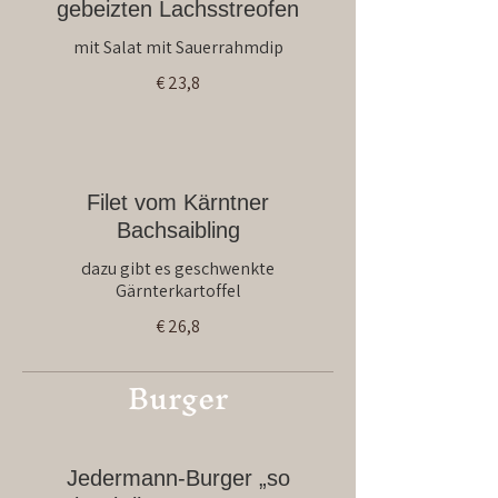
gebeizten Lachsstreofen
mit Salat mit Sauerrahmdip
€ 23,8
Filet vom Kärntner
Bachsaibling
dazu gibt es geschwenkte
Gärnterkartoffel
€ 26,8
Burger
Jedermann-Burger „so