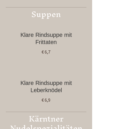
Suppen
Klare Rindsuppe mit
Frittaten
€ 6,7
Klare Rindsuppe mit
Leberknödel
€ 6,9
Kärntner
Nudelspezialitäten