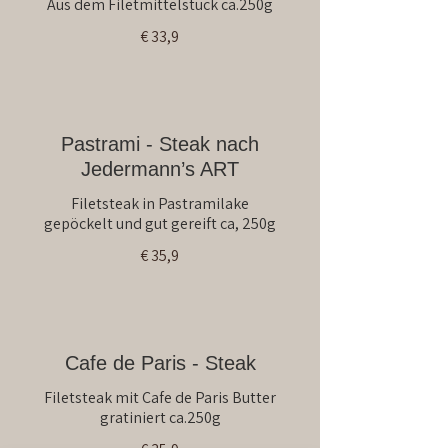
Aus dem Filetmittelstück ca.250g
€ 33,9
Pastrami - Steak nach
Jedermann’s ART
Filetsteak in Pastramilake
gepöckelt und gut gereift ca, 250g
€ 35,9
Cafe de Paris - Steak
Filetsteak mit Cafe de Paris Butter
gratiniert ca.250g