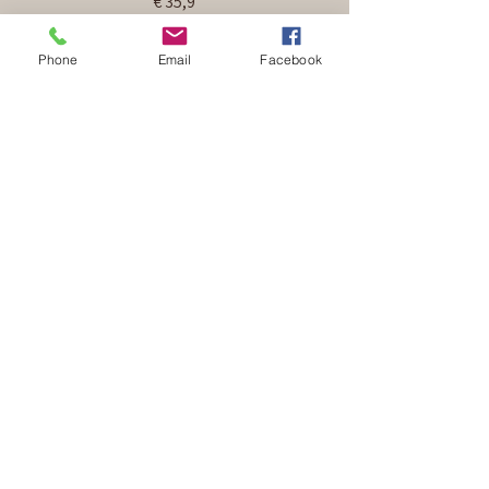
€ 35,9
Phone
Email
Facebook
Gentleman - Steak
Filetsteak mit Butter-Schaum aus
exclusiven Pfefferarten
überkrustet
• Blütenpfeffer • Bourbonpfeffer •
Grüner Pfeffer• Roter Pfeffer •
Assam Langkornpfeffer
€ 35,9
Kräuter - Steak
Filetsteak mit einer Kräuterkruste
überbacken ca.250g