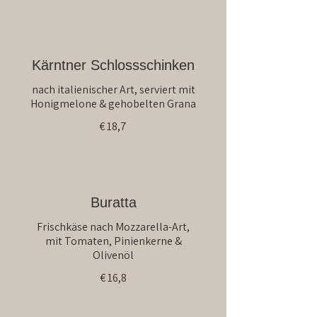
Kärntner Schlossschinken
nach italienischer Art, serviert mit
Honigmelone & gehobelten Grana
€ 18,7
Buratta
Frischkäse nach Mozzarella-Art,
mit Tomaten, Pinienkerne &
Olivenöl
€ 16,8